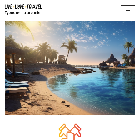
Туристична агенція
Перейти
к
содержимому